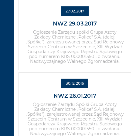
27.02.2017
NWZ 29.03.2017
Ogłoszenie Zarządu spółki Grupa Azoty
Zakłady Chemiczne „Police” S.A. (dalej:
„Spółka”), zarejestrowanej przez Sąd Rejonowy
Szczecin-Centrum w Szczecinie, XIII Wydział
Gospodarczy Krajowego Rejestru Sądowego
pod numerem KRS 0000015501, o zwołaniu
Nadzwyczajnego Walnego Zgromadzenia.
30.12.2016
NWZ 26.01.2017
Ogłoszenie Zarządu Spółki Grupa Azoty
Zakłady Chemiczne „Police” S.A. (dalej:
„Spółka”), zarejestrowanej przez Sąd Rejonowy
Szczecin-Centrum w Szczecinie, XIII Wydział
Gospodarczy Krajowego Rejestru Sądowego
pod numerem KRS 0000015501, o zwołaniu
Nadzwyczajnego Walnego Zgromadzenia.