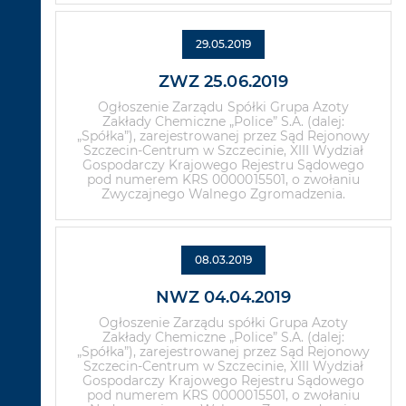
29.05.2019
ZWZ 25.06.2019
Ogłoszenie Zarządu Spółki Grupa Azoty
Zakłady Chemiczne „Police” S.A. (dalej:
„Spółka”), zarejestrowanej przez Sąd Rejonowy
Szczecin-Centrum w Szczecinie, XIII Wydział
Gospodarczy Krajowego Rejestru Sądowego
pod numerem KRS 0000015501, o zwołaniu
Zwyczajnego Walnego Zgromadzenia.
08.03.2019
NWZ 04.04.2019
Ogłoszenie Zarządu spółki Grupa Azoty
Zakłady Chemiczne „Police” S.A. (dalej:
„Spółka”), zarejestrowanej przez Sąd Rejonowy
Szczecin-Centrum w Szczecinie, XIII Wydział
Gospodarczy Krajowego Rejestru Sądowego
pod numerem KRS 0000015501, o zwołaniu