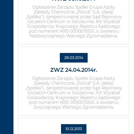
Ogłoszenie Zarządu Spółki Grupa Azoty
Zakłady Chemiczne „Police” S.A. (dalej:
„Spółka”), zarejestrowanej przez Sąd Rejonowy
Szczecin-Centrum w Szczecinie, XIII Wydział
Gospodarczy Krajowego Rejestru Sądowego
pod numerem KRS 0000015501, o zwołaniu
Nadzwyczajnego Walnego Zgromadzenia.
28.03.2014
ZWZ 24.04.2014r.
Ogłoszenie Zarządu Spółki Grupa Azoty
Zakłady Chemiczne „Police” S.A. (dalej:
„Spółka”), zarejestrowanej przez Sąd Rejonowy
Szczecin-Centrum w Szczecinie, XIII Wydział
Gospodarczy Krajowego Rejestru Sądowego
pod numerem KRS 0000015501, o zwołaniu
Zwyczajnego Walnego Zgromadzenia.
10.12.2013