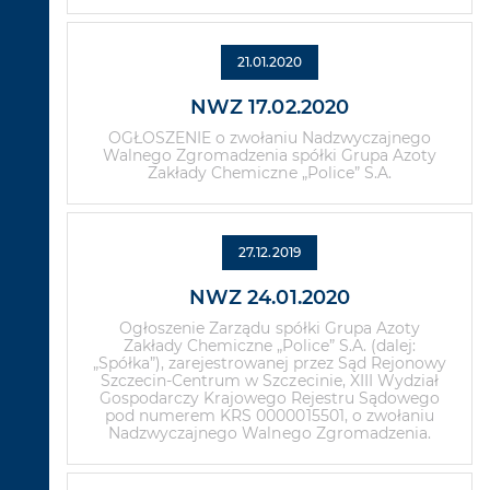
21.01.2020
NWZ 17.02.2020
OGŁOSZENIE o zwołaniu Nadzwyczajnego
Walnego Zgromadzenia spółki Grupa Azoty
Zakłady Chemiczne „Police” S.A.
27.12.2019
NWZ 24.01.2020
Ogłoszenie Zarządu spółki Grupa Azoty
Zakłady Chemiczne „Police” S.A. (dalej:
„Spółka”), zarejestrowanej przez Sąd Rejonowy
Szczecin-Centrum w Szczecinie, XIII Wydział
Gospodarczy Krajowego Rejestru Sądowego
pod numerem KRS 0000015501, o zwołaniu
Nadzwyczajnego Walnego Zgromadzenia.