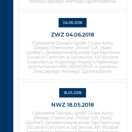
Nadzwyczajnego Walnego Zgromadzenia.
04.06.2018
ZWZ 04.06.2018
Ogłoszenie Zarządu Spółki Grupa Azoty
Zakłady Chemiczne „Police” S.A. (dalej:
„Spółka”), zarejestrowanej przez Sąd Rejonowy
Szczecin-Centrum w Szczecinie, XIII Wydział
Gospodarczy Krajowego Rejestru Sądowego
pod numerem KRS 0000015501, o zwołaniu
Zwyczajnego Walnego Zgromadzenia.
18.05.2018
NWZ 18.05.2018
Ogłoszenie Zarządu spółki Grupa Azoty
Zakłady Chemiczne „Police” S.A. (dalej:
„Spółka”), zarejestrowanej przez Sąd Rejonowy
Szczecin-Centrum w Szczecinie, XIII Wydział