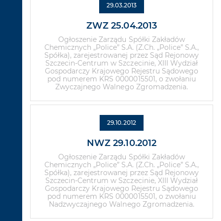
29.03.2013
ZWZ 25.04.2013
Ogłoszenie Zarządu Spółki Zakładów
Chemicznych „Police” S.A. (Z.Ch. „Police” S.A.,
Spółka), zarejestrowanej przez Sąd Rejonowy
Szczecin-Centrum w Szczecinie, XIII Wydział
Gospodarczy Krajowego Rejestru Sądowego
pod numerem KRS 0000015501, o zwołaniu
Zwyczajnego Walnego Zgromadzenia.
29.10.2012
NWZ 29.10.2012
Ogłoszenie Zarządu Spółki Zakładów
Chemicznych „Police” S.A. (Z.Ch. „Police” S.A.,
Spółka), zarejestrowanej przez Sąd Rejonowy
Szczecin-Centrum w Szczecinie, XIII Wydział
Gospodarczy Krajowego Rejestru Sądowego
pod numerem KRS 0000015501, o zwołaniu
Nadzwyczajnego Walnego Zgromadzenia.