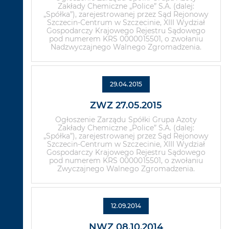
Zakłady Chemiczne „Police” S.A. (dalej:
„Spółka”), zarejestrowanej przez Sąd Rejonowy
Szczecin-Centrum w Szczecinie, XIII Wydział
Gospodarczy Krajowego Rejestru Sądowego
pod numerem KRS 0000015501, o zwołaniu
Nadzwyczajnego Walnego Zgromadzenia.
29.04.2015
ZWZ 27.05.2015
Ogłoszenie Zarządu Spółki Grupa Azoty
Zakłady Chemiczne „Police” S.A. (dalej:
„Spółka”), zarejestrowanej przez Sąd Rejonowy
Szczecin-Centrum w Szczecinie, XIII Wydział
Gospodarczy Krajowego Rejestru Sądowego
pod numerem KRS 0000015501, o zwołaniu
Zwyczajnego Walnego Zgromadzenia.
12.09.2014
NWZ 08.10.2014