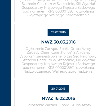
„Spółka”), zarejestrowanej przez Sąd Rejonowy
Szczecin-Centrum w Szczecinie, XIII Wydział
Gospodarczy Krajowego Rejestru Sądowego
pod numerem KRS 0000015501, o zwołaniu
Zwyczajnego Walnego Zgromadzenia.
29.02.2016
NWZ 30.03.2016
Ogłoszenie Zarządu Spółki Grupa Azoty
Zakłady Chemiczne „Police” S.A. (dalej:
„Spółka”), zarejestrowanej przez Sąd Rejonowy
Szczecin-Centrum w Szczecinie, XIII Wydział
Gospodarczy Krajowego Rejestru Sądowego
pod numerem KRS 0000015501, o zwołaniu
Nadzwyczajnego Walnego Zgromadzenia.
20.01.2016
NWZ 16.02.2016
Ogłoszenie Zarządu Spółki Grupa Azoty