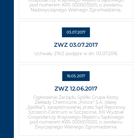
Gospodarczy Krajowego Rejestru Sądowego
pod numerem KRS 0000015501, o zwołaniu
Nadzwyczajnego Walnego Zgromadzenia.
03.07.2017
ZWZ 03.07.2017
Uchwały ZWZ podjęte w dn. 03.07.2016
16.05.2017
ZWZ 12.06.2017
Ogłoszenie Zarządu Spółki Grupa Azoty
Zakłady Chemiczne „Police” S.A. (dalej:
„Spółka”), zarejestrowanej przez Sąd Rejonowy
Szczecin-Centrum w Szczecinie, XIII Wydział
Gospodarczy Krajowego Rejestru Sądowego
pod numerem KRS 0000015501, o zwołaniu
Zwyczajnego Walnego Zgromadzenia.