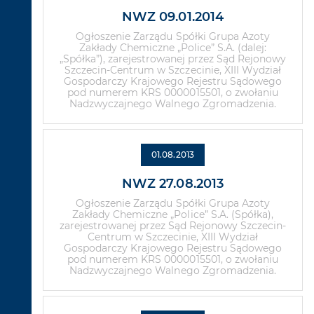
NWZ 09.01.2014
Ogłoszenie Zarządu Spółki Grupa Azoty
Zakłady Chemiczne „Police” S.A. (dalej:
„Spółka”), zarejestrowanej przez Sąd Rejonowy
Szczecin-Centrum w Szczecinie, XIII Wydział
Gospodarczy Krajowego Rejestru Sądowego
pod numerem KRS 0000015501, o zwołaniu
Nadzwyczajnego Walnego Zgromadzenia.
01.08.2013
NWZ 27.08.2013
Ogłoszenie Zarządu Spółki Grupa Azoty
Zakłady Chemiczne „Police” S.A. (Spółka),
zarejestrowanej przez Sąd Rejonowy Szczecin-
Centrum w Szczecinie, XIII Wydział
Gospodarczy Krajowego Rejestru Sądowego
pod numerem KRS 0000015501, o zwołaniu
Nadzwyczajnego Walnego Zgromadzenia.