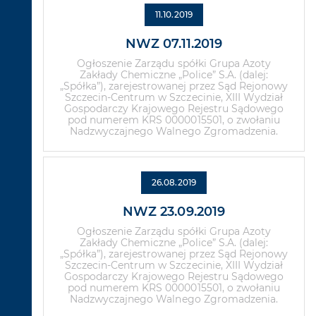
11.10.2019
NWZ 07.11.2019
Ogłoszenie Zarządu spółki Grupa Azoty
Zakłady Chemiczne „Police” S.A. (dalej:
„Spółka”), zarejestrowanej przez Sąd Rejonowy
Szczecin-Centrum w Szczecinie, XIII Wydział
Gospodarczy Krajowego Rejestru Sądowego
pod numerem KRS 0000015501, o zwołaniu
Nadzwyczajnego Walnego Zgromadzenia.
26.08.2019
NWZ 23.09.2019
Ogłoszenie Zarządu spółki Grupa Azoty
Zakłady Chemiczne „Police” S.A. (dalej:
„Spółka”), zarejestrowanej przez Sąd Rejonowy
Szczecin-Centrum w Szczecinie, XIII Wydział
Gospodarczy Krajowego Rejestru Sądowego
pod numerem KRS 0000015501, o zwołaniu
Nadzwyczajnego Walnego Zgromadzenia.