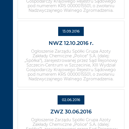
Gospodarczy Krajowego Rejestru Sądowego
pod numerem KRS 0000015501, o zwołaniu
Nadzwyczajnego Walnego Zgromadzenia.
13.09.2016
NWZ 12.10.2016 r.
Ogłoszenie Zarządu Spółki Grupa Azoty
Zakłady Chemiczne „Police” S.A. (dalej:
„Spółka”), zarejestrowanej przez Sąd Rejonowy
Szczecin-Centrum w Szczecinie, XIII Wydział
Gospodarczy Krajowego Rejestru Sądowego
pod numerem KRS 0000015501, o zwołaniu
Nadzwyczajnego Walnego Zgromadzenia.
02.06.2016
ZWZ 30.06.2016
Ogłoszenie Zarządu Spółki Grupa Azoty
Zakłady Chemiczne „Police” S.A. (dalej: