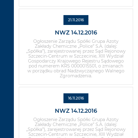
21.11.2016
NWZ 14.12.2016
Ogłoszenie Zarządu Spółki Grupa Azoty
Zakłady Chemiczne „Police” S.A. (dalej:
„Spółka”), zarejestrowanej przez Sąd Rejonowy
Szczecin-Centrum w Szczecinie, XIII Wydział
Gospodarczy Krajowego Rejestru Sądowego
pod numerem KRS 0000015501, o zmianach
w porządku obrad Nadzwyczajnego Walnego
Zgromadzenia.
16.11.2016
NWZ 14.12.2016
Ogłoszenie Zarządu Spółki Grupa Azoty
Zakłady Chemiczne „Police” S.A. (dalej:
„Spółka”), zarejestrowanej przez Sąd Rejonowy
Szczecin-Centrum w Szczecinie, XIII Wydział