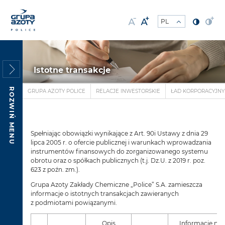
Istotne transakcje
ROZWIŃ MENU
GRUPA AZOTY POLICE
RELACJE INWESTORSKIE
ŁAD KORPORACYJNY
Spełniając obowiązki wynikające z Art. 90i Ustawy z dnia 29
lipca 2005 r. o ofercie publicznej i warunkach wprowadzania
instrumentów finansowych do zorganizowanego systemu
obrotu oraz o spółkach publicznych (t.j. Dz.U. z 2019 r. poz.
623 z poźn. zm.).
Grupa Azoty Zakłady Chemiczne „Police” S.A. zamieszcza
informacje o istotnych transakcjach zawieranych
z podmiotami powiązanymi.
Opis
Informacje nie