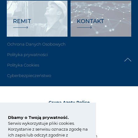
REMIT
KONTAKT
Ochrona Danych Osobowych
Polityka prywatności
Polityka Cookies
Cyberbezpieczeństwo
Grupa Azoty Police
72-010 Police
ul. Kuźnicka 1
Dbamy o Twoją prywatność.
Serwis wykorzystuje pliki cookies.
tel.:
+48 91 317 17 17
Korzystanie z serwisu oznacza zgodę na
fax: +48 91 317 36 03
ich zapis lub odczyt zgodnie z
zchpolice@grupaazoty.com