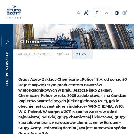
O firmie
ROZWIŃ MENU
GRUPA AZOTY POLICE
SPÓŁKA
O FIRMIE
Grupa Azoty Zakłady Chemiczne „Police” S.A. od ponad 50
lat jest największym producentem nawozów
wieloskładnikowych w kraju. Jeszcze jako Zakłady
Chemiczne Police w roku 2005 zadebiutowała na Giełdzie
Papierów Wartościowych (ticker giełdowy PCE), gdzie
obecnie jest uczestnikiem indeksów WIG-CHEMIA, WIG,
WIG-Poland. W sierpniu 2011 r. spółka weszła w skład
największej polskiej grupy chemicznej i kluczowej grupy
kapitałowej branży nawozowo-chemicznej w Europie –
Grupy Azoty. Jednostką dominująca jest tarnowska spółka-
Grupa Azoty S.A.