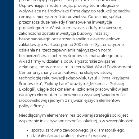
Usprawniając i modernizując procesy technologiczne
wpływające na środowisko firma dąży do redukcji odpadów
i emisji zanieczyszczeń do powietrza. Corocznie, spółka
przeznacza duże nakłady finansowe na inwestycje
proekologiczne. W ostatnim czasie, z dużym sukcesem,
zakończona została inwestycja budowy instalacji
bezodpadowego odsiarczania spalin z elektrociepłowni
zakładowej o wartości ponad 200 mln zł. Systematyczne
działania na rzecz zapewnienia najwyższych norm
bezpieczeństwa i ochrony środowiska naturalnego oraz
wkład firmy w działania popularyzatorskie związane
z ekologią, potwierdzają m.in.: certyfikat World Environment
Center przyznany za unikatową na skalę światową
technologię rekultywacji składowisk, tytuł „Firma Przyjazna
Środowisku”, Zielony Laur” oraz tytuł „Mecenasa Polskiej
Ekologii”. Ciągłe doskonalenie i szkolenie pracowników jest
istotnym elementem zapewnienia wysokiej świadomości
środowiskowej i jednym z najważniejszych elementów
polityki firmy.
Nieodłącznym elementem realizowanej strategii spółki jest
wspieranie inicjatyw społeczności lokalnej, a w szczególności:
sportu, zarówno zawodowego, jak i amatorskiego,
działalności kulturalnej, również masowej,