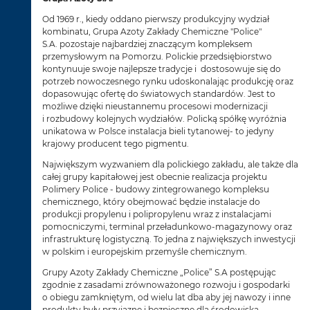
Od 1969 r., kiedy oddano pierwszy produkcyjny wydział
kombinatu, Grupa Azoty Zakłady Chemiczne "Police"
S.A. pozostaje najbardziej znaczącym kompleksem
przemysłowym na Pomorzu. Polickie przedsiębiorstwo
kontynuuje swoje najlepsze tradycje i dostosowuje się do
potrzeb nowoczesnego rynku udoskonalając produkcję oraz
dopasowując ofertę do światowych standardów. Jest to
możliwe dzięki nieustannemu procesowi modernizacji
i rozbudowy kolejnych wydziałów. Policką spółkę wyróżnia
unikatowa w Polsce instalacja bieli tytanowej- to jedyny
krajowy producent tego pigmentu.
Największym wyzwaniem dla polickiego zakładu, ale także dla
całej grupy kapitałowej jest obecnie realizacja projektu
Polimery Police - budowy zintegrowanego kompleksu
chemicznego, który obejmować będzie instalacje do
produkcji propylenu i polipropylenu wraz z instalacjami
pomocniczymi, terminal przeładunkowo-magazynowy oraz
infrastrukturę logistyczną. To jedna z największych inwestycji
w polskim i europejskim przemyśle chemicznym.
Grupy Azoty Zakłady Chemiczne „Police” S.A postępując
zgodnie z zasadami zrównoważonego rozwoju i gospodarki
o obiegu zamkniętym, od wielu lat dba aby jej nawozy i inne
produkty były przyjazne i bezpieczne dla środowiska.