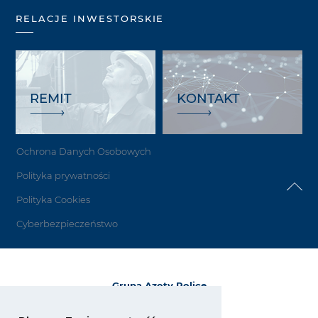
RELACJE INWESTORSKIE
REMIT
KONTAKT
Ochrona Danych Osobowych
Polityka prywatności
Polityka Cookies
Cyberbezpieczeństwo
Grupa Azoty Police
72-010 Police
ul. Kuźnicka 1