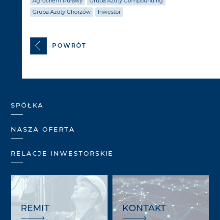
Agrochem Puławy
Grupa Azoty Compounding
Grupa Azoty Chorzów
Inwestor
POWRÓT
SPÓŁKA
NASZA OFERTA
RELACJE INWESTORSKIE
REMIT
KONTAKT