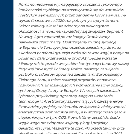
Pomimo niezwykle wymagającego otoczenia rynkowego,
konieczności szybkiego dostosowywania się do warunków
i restrykcji wymuszonych przez pandemię koronawirusa, na
wyniki finansowe za 2020 rok patrzymy z optymizmem.
Sektor rolniczy okazał się odporny na niekorzystne
okoliczności, a wolumen sprzedaży się zwiększył. Segment
Nawozy Agro zapewnił po raz kolejny Grupie Azoty
największą część marży. Dostrzegamy trudną sytuację
w Segmencie Tworzyw, jednocześnie zakładamy, że wraz
z końcem pandemii sytuacja wróci do równowagi, a popyt na
poliamid i dalej przetwarzane produkty będzie wzrastał.
Miniony rok to przede wszystkim kontynuacja budowy naszej
flagowej inwestycji Polimery Police, dalszego rozwijania
portfolio produktów zgodnie z założeniami Europejskiego
Zielonego Ładu, a także realizacji projektów badawczo-
rozwojowych, umożliwiających wzmacnianie silnej pozycji
rynkowej Grupy Azoty w Europie. W naszych działaniach
i planach przykładamy ogromną wagę do wdrażania
technologii i infrastruktury zapewniających czystą energię.
Prowadzimy projekty w kierunku zwiększenia efektywności
energetycznej oraz redukcji emisji, a w szczególności gazów
cieplarnianych w tym CO2. Powołaliśmy zespól ds. śladu
węglowego oraz dopracowujemy plany i projekty
dekarbonizacyjne. Wszystkie te czynniki przedstawimy przy
okazji prezentacji nowej strategii Grupy Azoty na lata 2021-