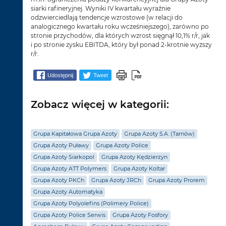
siarki rafineryjnej. Wyniki IV kwartału wyraźnie
odzwierciedlają tendencje wzrostowe (w relacji do
analogicznego kwartału roku wcześniejszego), zarówno po
stronie przychodów, dla których wzrost sięgnął 10,1% r/r, jak
i po stronie zysku EBITDA, który był ponad 2-krotnie wyższy
r/r.
Udostępnij
Tweet
Zobacz więcej w kategorii:
Grupa Kapitałowa Grupa Azoty
Grupa Azoty S.A. (Tarnów)
Grupa Azoty Puławy
Grupa Azoty Police
Grupa Azoty Siarkopol
Grupa Azoty Kędzierzyn
Grupa Azoty ATT Polymers
Grupa Azoty Koltar
Grupa Azoty PKCh
Grupa Azoty JRCh
Grupa Azoty Prorem
Grupa Azoty Automatyka
Grupa Azoty Polyolefins (Polimery Police)
Grupa Azoty Police Serwis
Grupa Azoty Fosfory