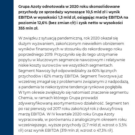
Grupa Azoty odnotowała w 2020 roku skonsolidowane
przychody ze sprzedaży wynoszące 10,5 mld zł i wynik
EBITDA w wysokości 1,3 mld zł, osiągając marżę EBITDA na
poziomie 12,6% (bez zmian r/r) i zysk netto w wysokości
355 mln zł.
W związku z sytuacją pandemiczną, rok 2020 okazał się
dużym wyzwaniem, zakończonym niewielkim obniżeniem
wyników finansowych w stosunku do rekordowego roku
poprzedniego 2019. Przyczyniło się do tego utrzymanie
popytu w kluczowym segmencie nawozowym i relatywnie
niskie koszty surowców we wszystkich segmentach.
Segment Nawozy był odpowiedzialny za 60% łącznych
przychodów i 62% marży EBITDA. Segment Tworzywa już
wcześniej zmagał się z problemami związanymi z nadpodażą,
a pandemia te niekorzystne tendencje rynkowe pogłębiła.
W tym okresie zwiększyło się natomiast znaczenie segmentu
Chemia, w ramach którego Grupa prowadzi
zdywersyfikowaną asortymentowo działalność. Segment ten
po raz pierwszy od 2017 roku zakończył rok z dwucyfrową
marżą EBITDA. W IV kwartale 2020 roku Grupa Azoty
wypracowała, w porównaniu z analogicznym okresem roku
wcześniejszego, wyższe przychody (2,7 mld zł, wzrost o 3,5%
r/r) oraz wynik EBITDA (319 mln zł, wzrost o 47,3% r/r).