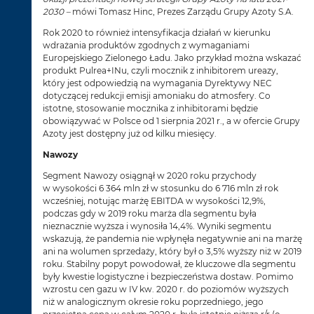
2030 –
mówi Tomasz Hinc, Prezes Zarządu Grupy Azoty S.A.
Rok 2020 to również intensyfikacja działań w kierunku
wdrażania produktów zgodnych z wymaganiami
Europejskiego Zielonego Ładu. Jako przykład można wskazać
produkt Pulrea+INu, czyli mocznik z inhibitorem ureazy,
który jest odpowiedzią na wymagania Dyrektywy NEC
dotyczącej redukcji emisji amoniaku do atmosfery. Co
istotne, stosowanie mocznika z inhibitorami będzie
obowiązywać w Polsce od 1 sierpnia 2021 r., a w ofercie Grupy
Azoty jest dostępny już od kilku miesięcy.
Nawozy
Segment Nawozy osiągnął w 2020 roku przychody
w wysokości 6 364 mln zł w stosunku do 6 716 mln zł rok
wcześniej, notując marżę EBITDA w wysokości 12,9%,
podczas gdy w 2019 roku marża dla segmentu była
nieznacznie wyższa i wynosiła 14,4%. Wyniki segmentu
wskazują, że pandemia nie wpłynęła negatywnie ani na marżę
ani na wolumen sprzedaży, który był o 3,5% wyższy niż w 2019
roku. Stabilny popyt powodował, że kluczowe dla segmentu
były kwestie logistyczne i bezpieczeństwa dostaw. Pomimo
wzrostu cen gazu w IV kw. 2020 r. do poziomów wyższych
niż w analogicznym okresie roku poprzedniego, jego