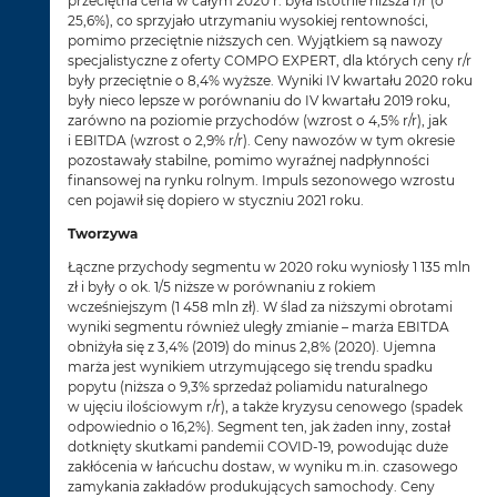
przeciętna cena w całym 2020 r. była istotnie niższa r/r (o
25,6%), co sprzyjało utrzymaniu wysokiej rentowności,
pomimo przeciętnie niższych cen. Wyjątkiem są nawozy
specjalistyczne z oferty COMPO EXPERT, dla których ceny r/r
były przeciętnie o 8,4% wyższe. Wyniki IV kwartału 2020 roku
były nieco lepsze w porównaniu do IV kwartału 2019 roku,
zarówno na poziomie przychodów (wzrost o 4,5% r/r), jak
i EBITDA (wzrost o 2,9% r/r). Ceny nawozów w tym okresie
pozostawały stabilne, pomimo wyraźnej nadpłynności
finansowej na rynku rolnym. Impuls sezonowego wzrostu
cen pojawił się dopiero w styczniu 2021 roku.
Tworzywa
Łączne przychody segmentu w 2020 roku wyniosły 1 135 mln
zł i były o ok. 1/5 niższe w porównaniu z rokiem
wcześniejszym (1 458 mln zł). W ślad za niższymi obrotami
wyniki segmentu również uległy zmianie – marża EBITDA
obniżyła się z 3,4% (2019) do minus 2,8% (2020). Ujemna
marża jest wynikiem utrzymującego się trendu spadku
popytu (niższa o 9,3% sprzedaż poliamidu naturalnego
w ujęciu ilościowym r/r), a także kryzysu cenowego (spadek
odpowiednio o 16,2%). Segment ten, jak żaden inny, został
dotknięty skutkami pandemii COVID-19, powodując duże
zakłócenia w łańcuchu dostaw, w wyniku m.in. czasowego
zamykania zakładów produkujących samochody. Ceny