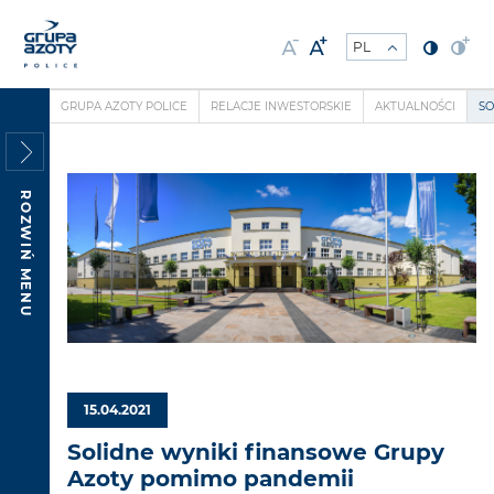
GRUPA AZOTY POLICE
RELACJE INWESTORSKIE
AKTUALNOŚCI
SO
ROZWIŃ MENU
15.04.2021
Solidne wyniki finansowe Grupy
Azoty pomimo pandemii