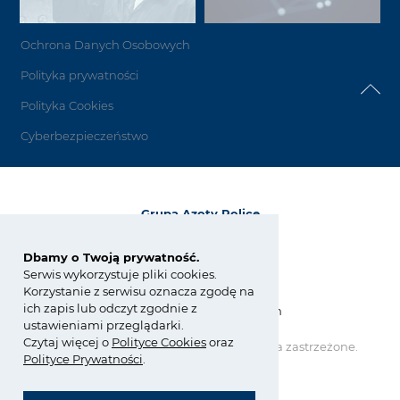
Ochrona Danych Osobowych
Polityka prywatności
Polityka Cookies
Cyberbezpieczeństwo
Grupa Azoty Police
72-010 Police
ul. Kuźnicka 1
Dbamy o Twoją prywatność.
Serwis wykorzystuje pliki cookies.
tel.:
+48 91 317 17 17
Korzystanie z serwisu oznacza zgodę na
fax: +48 91 317 36 03
ich zapis lub odczyt zgodnie z
zchpolice@grupaazoty.com
ustawieniami przeglądarki.
Czytaj więcej o
Polity
ce
Cookies
oraz
Copyright © Grupa Azoty. Wszelkie prawa zastrzeżone.
by inte
ll
ect
Polityce Prywatności
.