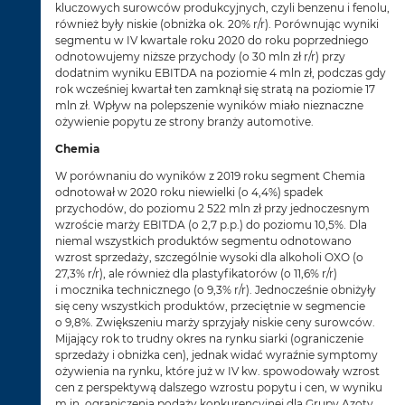
kluczowych surowców produkcyjnych, czyli benzenu i fenolu,
również były niskie (obniżka ok. 20% r/r). Porównując wyniki
segmentu w IV kwartale roku 2020 do roku poprzedniego
odnotowujemy niższe przychody (o 30 mln zł r/r) przy
dodatnim wyniku EBITDA na poziomie 4 mln zł, podczas gdy
rok wcześniej kwartał ten zamknął się stratą na poziomie 17
mln zł. Wpływ na polepszenie wyników miało nieznaczne
ożywienie popytu ze strony branży automotive.
Chemia
W porównaniu do wyników z 2019 roku segment Chemia
odnotował w 2020 roku niewielki (o 4,4%) spadek
przychodów, do poziomu 2 522 mln zł przy jednoczesnym
wzroście marży EBITDA (o 2,7 p.p.) do poziomu 10,5%. Dla
niemal wszystkich produktów segmentu odnotowano
wzrost sprzedaży, szczególnie wysoki dla alkoholi OXO (o
27,3% r/r), ale również dla plastyfikatorów (o 11,6% r/r)
i mocznika technicznego (o 9,3% r/r). Jednocześnie obniżyły
się ceny wszystkich produktów, przeciętnie w segmencie
o 9,8%. Zwiększeniu marży sprzyjały niskie ceny surowców.
Mijający rok to trudny okres na rynku siarki (ograniczenie
sprzedaży i obniżka cen), jednak widać wyraźnie symptomy
ożywienia na rynku, które już w IV kw. spowodowały wzrost
cen z perspektywą dalszego wzrostu popytu i cen, w wyniku
m.in. ograniczenia podaży konkurencyjnej dla Grupy Azoty