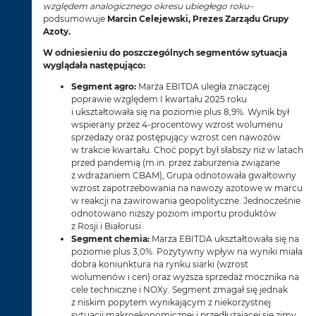
względem analogicznego okresu ubiegłego roku–
podsumowuje
Marcin Celejewski, Prezes Zarządu Grupy
Azoty.
W odniesieniu do poszczególnych segmentów sytuacja
wyglądała następująco:
Segment agro:
Marża EBITDA uległa znaczącej
poprawie względem I kwartału 2025 roku
i ukształtowała się na poziomie plus 8,9%. Wynik był
wspierany przez 4-procentowy wzrost wolumenu
sprzedaży oraz postępujący wzrost cen nawozów
w trakcie kwartału. Choć popyt był słabszy niż w latach
przed pandemią (m.in. przez zaburzenia związane
z wdrażaniem CBAM), Grupa odnotowała gwałtowny
wzrost zapotrzebowania na nawozy azotowe w marcu
w reakcji na zawirowania geopolityczne. Jednocześnie
odnotowano niższy poziom importu produktów
z Rosji i Białorusi.
Segment chemia:
Marża EBITDA ukształtowała się na
poziomie plus 3,0%. Pozytywny wpływ na wyniki miała
dobra koniunktura na rynku siarki (wzrost
wolumenów i cen) oraz wyższa sprzedaż mocznika na
cele techniczne i NOXy. Segment zmagał się jednak
z niskim popytem wynikającym z niekorzystnej
sytuacji makroekonomicznej i przedłużającej się zimy.