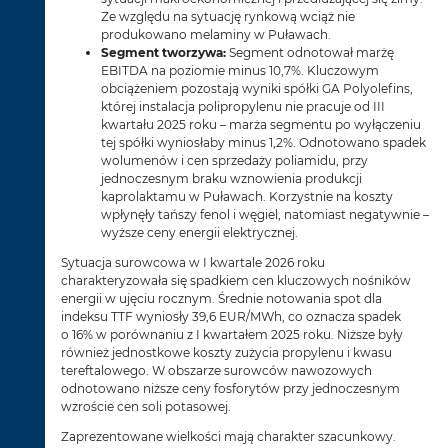
Ze względu na sytuację rynkową wciąż nie
produkowano melaminy w Puławach.
Segment tworzywa:
Segment odnotował marżę
EBITDA na poziomie minus 10,7%. Kluczowym
obciążeniem pozostają wyniki spółki GA Polyolefins,
której instalacja polipropylenu nie pracuje od III
kwartału 2025 roku – marża segmentu po wyłączeniu
tej spółki wyniosłaby minus 1,2%. Odnotowano spadek
wolumenów i cen sprzedaży poliamidu, przy
jednoczesnym braku wznowienia produkcji
kaprolaktamu w Puławach. Korzystnie na koszty
wpłynęły tańszy fenol i węgiel, natomiast negatywnie –
wyższe ceny energii elektrycznej.
Sytuacja surowcowa w I kwartale 2026 roku
charakteryzowała się spadkiem cen kluczowych nośników
energii w ujęciu rocznym. Średnie notowania spot dla
indeksu TTF wyniosły 39,6 EUR/MWh, co oznacza spadek
o 16% w porównaniu z I kwartałem 2025 roku. Niższe były
również jednostkowe koszty zużycia propylenu i kwasu
tereftalowego. W obszarze surowców nawozowych
odnotowano niższe ceny fosforytów przy jednoczesnym
wzroście cen soli potasowej.
Zaprezentowane wielkości mają charakter szacunkowy.