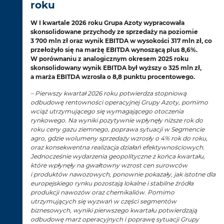
roku
W I kwartale 2026 roku Grupa Azoty wypracowała
skonsolidowane przychody ze sprzedaży na poziomie
3 700 mln zł oraz wynik EBITDA w wysokości 317 mln zł, co
przełożyło się na marżę EBITDA wynoszącą plus 8,6%.
W porównaniu z analogicznym okresem 2025 roku
skonsolidowany wynik EBITDA był wyższy o 325 mln zł,
a marża EBITDA wzrosła o 8,8 punktu procentowego.
– Pierwszy kwartał 2026 roku potwierdza stopniową
odbudowę rentowności operacyjnej Grupy Azoty, pomimo
wciąż utrzymującego się wymagającego otoczenia
rynkowego. Na wyniki pozytywnie wpłynęły niższe rok do
roku ceny gazu ziemnego, poprawa sytuacji w Segmencie
agro, gdzie wolumeny sprzedaży wzrosły o 4% rok do roku,
oraz konsekwentna realizacja działań efektywnościowych.
Jednocześnie wydarzenia geopolityczne z końca kwartału,
które wpłynęły na gwałtowny wzrost cen surowców
i produktów nawozowych, ponownie pokazały, jak istotne dla
europejskiego rynku pozostają lokalne i stabilne źródła
produkcji nawozów oraz chemikaliów. Pomimo
utrzymujących się wyzwań w części segmentów
biznesowych, wyniki pierwszego kwartału potwierdzają
odbudowę marż operacyjnych i poprawę sytuacji Grupy