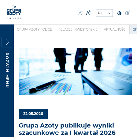
GRUPA AZOTY POLICE
RELACJE INWESTORSKIE
AKTUALNOŚCI
GR
ROZWIŃ MENU
22.05.2026
Grupa Azoty publikuje wyniki
szacunkowe za I kwartał 2026