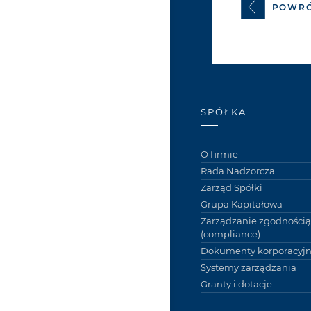
POWR
SPÓŁKA
O firmie
Rada Nadzorcza
Zarząd Spółki
Grupa Kapitałowa
Zarządzanie zgodnością
(compliance)
Dokumenty korporacyj
Systemy zarządzania
Granty i dotacje