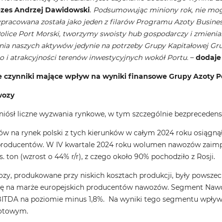
ezes Andrzej Dawidowski
.
Podsumowując miniony rok, nie mogę 
ypracowana została jako jeden z filarów Programu Azoty Busine
lice Port Morski, tworzymy swoisty hub gospodarczy i zmieniamy
ia naszych aktywów jedynie na potrzeby Grupy Kapitałowej Grup
 i atrakcyjności terenów inwestycyjnych wokół Portu.
–
dodaje
e czynniki mające wpływ na wyniki finansowe Grupy Azoty 
wozy
niósł liczne wyzwania rynkowe, w tym szczególnie bezprecedens
w na rynek polski z tych kierunków w całym 2024 roku osiągną
producentów. W IV kwartale 2024 roku wolumen nawozów zaimp
s. ton (wzrost o 44% r/r), z czego około 90% pochodziło z Rosji.
ozy, produkowane przy niskich kosztach produkcji, były powsze
ję na marże europejskich producentów nawozów. Segment Nawoz
ITDA na poziomie minus 1,8%. Na wyniki tego segmentu wpływ 
zotowym.