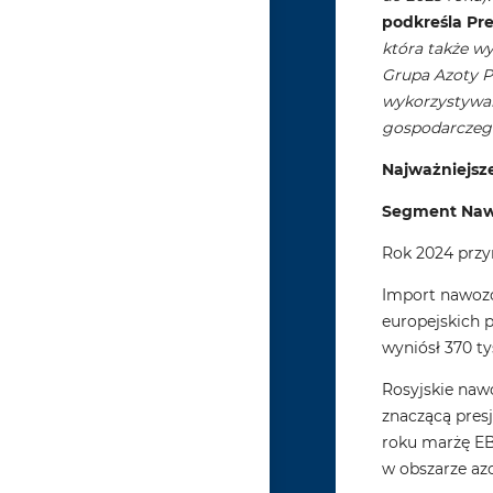
podkreśla Pr
która także w
Grupa Azoty Po
wykorzystywan
gospodarczego
Najważniejsz
Segment Na
Rok 2024 przy
Import nawozó
europejskich 
wyniósł 370 ty
Rosyjskie naw
znaczącą pres
roku marżę EB
w obszarze a