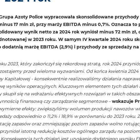
Grupa Azoty Police wypracowała skonsolidowane przychody z
minus 17 mln zł, przy marży EBITDA minus 0,7%. Oznacza t
olidowany wynik netto za 2024 rok wyniósł minus 72 mln zł
odnotowanej w 2023 roku. W samym IV kwartale 2024 roku sk
dodatnią marżę EBITDA (2,9%) i przychody ze sprzedaży na 
u 2023, który zakończył się rekordową stratą, rok 2024 przyniós
zostajemy przed wieloma wyzwaniami. Od końca kwietnia 2024 ro
y Kapitałowej - konsekwentnie realizowaliśmy działania naprawc
awę wyników operacyjnych. Kluczowym elementem tych działań 
y skupił się na wdrażaniu efektywnych rozwiązań w takich obszar
łynnością finansową czy zarządzanie segmentowe –
wskazuje Pr
 wymierne efekty: zwiększyliśmy wolumen produkcji nawozów wiel
daży odpowiednio o 11,2% i 18,9% w porównaniu do 2023 roku.
otację zapasów oraz zmniejszając poziom zapasów wolno rotują
 przyniósł istotną redukcję kosztów ogólnego zarządu na poziomi
. Konsekwencją tych działań jest uzyskanie dodatniego wyniku 