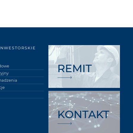
INWESTORSKIE
REMIT
łdowe
cyjny
madzenia
je
KONTAKT