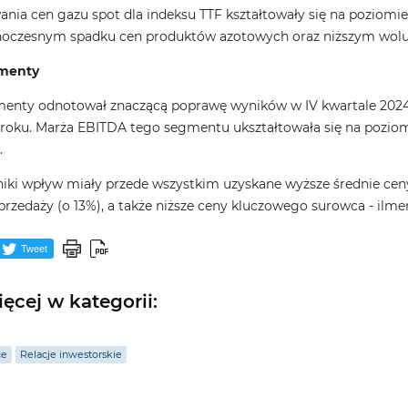
ania cen gazu spot dla indeksu TTF kształtowały się na poziomi
dnoczesnym spadku cen produktów azotowych oraz niższym wolu
menty
nty odnotował znaczącą poprawę wyników w IV kwartale 2024
roku. Marża EBITDA tego segmentu ukształtowała się na poziomi
.
iki wpływ miały przede wszystkim uzyskane wyższe średnie ceny 
zedaży (o 13%), a także niższe ceny kluczowego surowca - ilmen
Tweet
ęcej w kategorii:
ce
Relacje inwestorskie