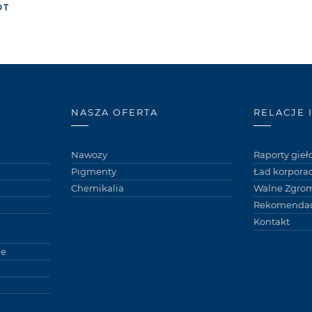
ÓT
NASZA OFERTA
RELACJE 
Nawozy
Raporty gie
Pigmenty
Ład korpora
Chemikalia
Walne Zgro
Rekomendac
Kontakt
ne