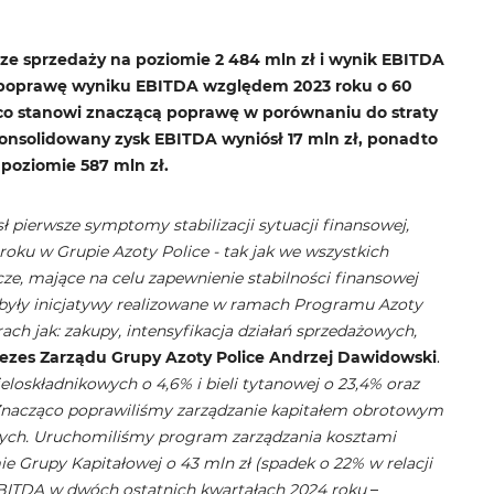
e sprzedaży na poziomie 2 484 mln zł i wynik EBITDA
o poprawę wyniku EBITDA względem 2023 roku o 60
, co stanowi znaczącą poprawę w porównaniu do straty
onsolidowany zysk EBITDA wyniósł 17 mln zł, ponadto
poziomie 587 mln zł.
ł pierwsze symptomy stabilizacji sytuacji finansowej,
ku w Grupie Azoty Police - tak jak we wszystkich
ze, mające na celu zapewnienie stabilności finansowej
były inicjatywy realizowane w ramach Programu Azoty
ach jak: zakupy, intensyfikacja działań sprzedażowych,
ezes Zarządu Grupy Azoty Police Andrzej Dawidowski
.
oskładnikowych o 4,6% i bieli tytanowej o 23,4% oraz
 Znacząco poprawiliśmy zarządzanie kapitałem obrotowym
cych. Uruchomiliśmy program zarządzania kosztami
e Grupy Kapitałowej o 43 mln zł (spadek o 22% w relacji
EBITDA w dwóch ostatnich kwartałach 2024 roku
–