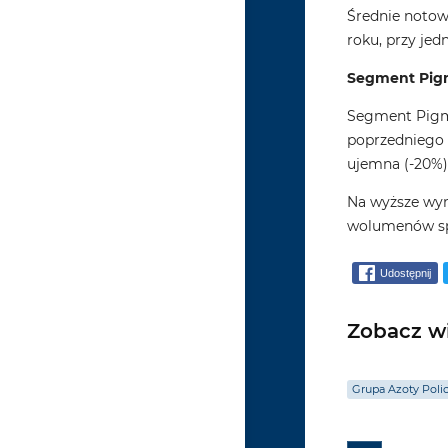
Średnie notow
roku, przy je
Segment Pig
Segment Pigme
poprzedniego 
ujemna (-20%)
Na wyższe wyn
wolumenów spr
Udostępnij
Zobacz wi
Grupa Azoty Poli