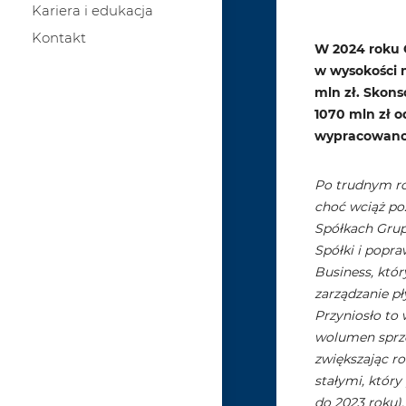
Kariera i edukacja
Kontakt
W 2024 roku 
w wysokości 
mln zł. Skons
1070 mln zł 
wypracowano 
Po trudnym rok
choć wciąż po
Spółkach Grup
Spółki i popr
Business, któr
zarządzanie p
Przyniosło to
wolumen sprze
zwiększając r
stałymi, który
do 2023 roku)