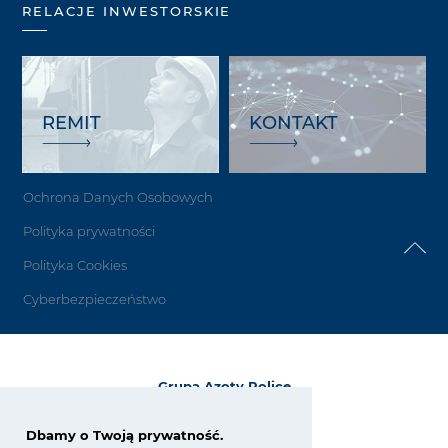
RELACJE INWESTORSKIE
REMIT
KONTAKT
Ochrona Danych Osobowych
Polityka prywatności
Polityka Cookies
Cyberbezpieczeństwo
Grupa Azoty Police
72-010 Police
ul. Kuźnicka 1
Dbamy o Twoją prywatność.