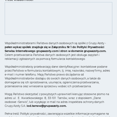
Współadministratorami Państwa danych osobowych są spółki z Grupy Azoty -
pełen wykaz spółek znajduje się w Załączniku Nr 1 do Polityki Prywatności
Serwisu Internetowego grupaazoty.com i stron w domenie grupaazoty.com.
Celem przetwarzania Państwa danych osobowych jest obsługa zapytań i
reklamacji zgłoszonych za pomocą formularza kontaktowego.
Współadministratorzy przetwarzają dane identyfikacyjne i kontaktowe podane
przez Państwa w formularzu kontaktowym, tj. imię, nazwisko, nazwę firmy, adres
e-mail i numer telefonu. Mają Państwo prawo do żądania od
Współadministratorów dostępu do swoich danych osobowych, a także do
domagania się ich sprostowania, usunięcia, ograniczenia przetwarzania,
przeniesienia oraz wniesienia sprzeciwu wobec ich przetwarzania.
Mogą Państwo skorzystać z powyższych uprawnień kierując stosowne pismo na
adres: ul. E. Kwiatkowskiego 8, 33-101 Tarnów, wraz z dopiskiem „Dane
osobowe –Serwis”, lub wysyłając e-mail na adres inspektora ochrony danych
Grupy Azoty S.A.:
iod.tarnow@grupaazoty.com
.
Pełna treść Polityki prywatności, zawierająca wszelkie informacje wymagane na