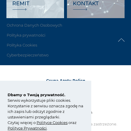
REMIT
KONTAKT
Ochrona Danych Osobowych
Polityka prywatności
Polityka Cookies
Cyberbezpieczeństwo
Grupa Azoty Police
72-010 Police
ul. Kuźnicka 1
Dbamy o Twoją prywatność.
Serwis wykorzystuje pliki cookies.
tel.:
+48 91 317 17 17
Korzystanie z serwisu oznacza zgodę na
fax: +48 91 317 36 03
ich zapis lub odczyt zgodnie z
zchpolice@grupaazoty.com
ustawieniami przeglądarki.
Czytaj więcej o
Polity
ce
Cookies
oraz
Copyright © Grupa Azoty. Wszelkie prawa zastrzeżone.
Polityce Prywatności
.
by inte
ll
ect