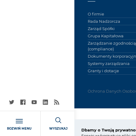
O firmie
Rada Nadzorcza
Zarząd Spółki
Grupa Kapitałowa
Zarządzanie zgodnością
(compliance)
Dokumenty korporacyj
Systemy zarządzania
Granty i dotacje
Ochrona Danych Osobo
Grupa Azoty Police
ROZWIŃ MENU
WYSZUKAJ
Dbamy o Twoją prywatno
72-010 Police
Serwis wykorzystuje pliki c