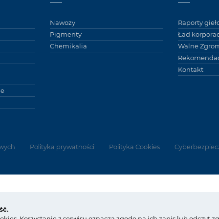
Nawozy
Raporty gie
Pigmenty
Ład korpora
Chemikalia
Walne Zgro
Rekomendac
Kontakt
ne
wych
Polityka prywatności
Polityka Cookies
Cyberbezpiec
tel.:
+48 91 317 17 17
ść.
fax: +48 91 317 36 03
Copyright © G
ookies. Korzystanie z serwisu oznacza zgodę na ich zapis lub odczyt 