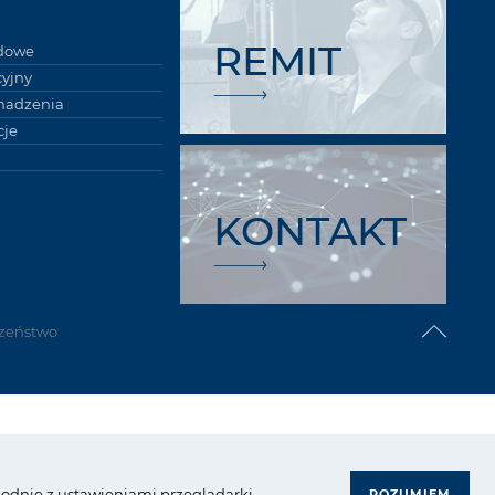
REMIT
łdowe
cyjny
madzenia
je
KONTAKT
zeństwo
rupa Azoty. Wszelkie prawa zastrzeżone.
zgodnie z ustawieniami przeglądarki.
ROZUMIEM