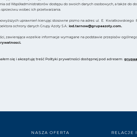
ia od Współadministratorów dostępu do swoich danych osobowych, a także do domag
a sprzeciwu wobec ich przetwarzania.
owyższych uprawnień kierując stosowne pismo na adres: ul. E. Kwiatkowskiego 8
spektora ochrony danych Grupy Azoty S.A.:
iod.tarnow@grupaazoty.com
.
ności, zawierająca wszelkie informacje wymagane na podstawie przepisów ogólneg
prywatnosci
.
łem się i akceptuję treść Polityki prywatności dostępnej pod adresem:
grupaa
NASZA OFERTA
RELACJE 