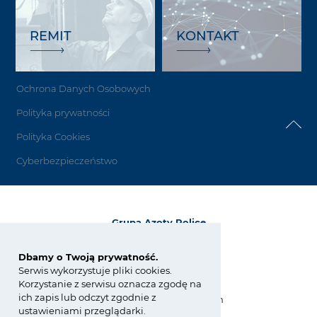
REMIT
KONTAKT
Ochrona Danych Osobowych
Polityka prywatności
Polityka Cookies
Cyberbezpieczeństwo
Grupa Azoty Police
72-010 Police
ul. Kuźnicka 1
Dbamy o Twoją prywatność.
Serwis wykorzystuje pliki cookies.
tel.:
+48 91 317 17 17
Korzystanie z serwisu oznacza zgodę na
fax: +48 91 317 36 03
ich zapis lub odczyt zgodnie z
zchpolice@grupaazoty.com
ustawieniami przeglądarki.