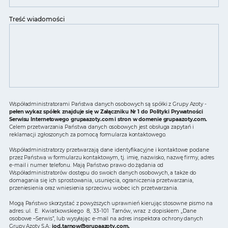
Treść wiadomości
Współadministratorami Państwa danych osobowych są spółki z Grupy Azoty -
pełen wykaz spółek znajduje się w Załączniku Nr 1 do Polityki Prywatności
Serwisu Internetowego grupaazoty.com i stron w domenie grupaazoty.com.
Celem przetwarzania Państwa danych osobowych jest obsługa zapytań i
reklamacji zgłoszonych za pomocą formularza kontaktowego.
Współadministratorzy przetwarzają dane identyfikacyjne i kontaktowe podane
przez Państwa w formularzu kontaktowym, tj. imię, nazwisko, nazwę firmy, adres
e-mail i numer telefonu. Mają Państwo prawo do żądania od
Współadministratorów dostępu do swoich danych osobowych, a także do
domagania się ich sprostowania, usunięcia, ograniczenia przetwarzania,
przeniesienia oraz wniesienia sprzeciwu wobec ich przetwarzania.
Mogą Państwo skorzystać z powyższych uprawnień kierując stosowne pismo na
adres: ul. E. Kwiatkowskiego 8, 33-101 Tarnów, wraz z dopiskiem „Dane
osobowe –Serwis”, lub wysyłając e-mail na adres inspektora ochrony danych
Grupy Azoty S.A.:
iod.tarnow@grupaazoty.com
.