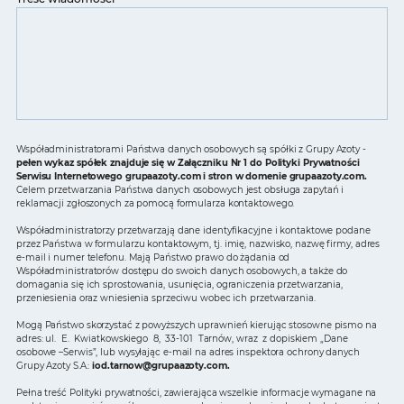
Współadministratorami Państwa danych osobowych są spółki z Grupy Azoty -
pełen wykaz spółek znajduje się w Załączniku Nr 1 do Polityki Prywatności
Serwisu Internetowego grupaazoty.com i stron w domenie grupaazoty.com.
Celem przetwarzania Państwa danych osobowych jest obsługa zapytań i
reklamacji zgłoszonych za pomocą formularza kontaktowego.
Współadministratorzy przetwarzają dane identyfikacyjne i kontaktowe podane
przez Państwa w formularzu kontaktowym, tj. imię, nazwisko, nazwę firmy, adres
e-mail i numer telefonu. Mają Państwo prawo do żądania od
Współadministratorów dostępu do swoich danych osobowych, a także do
domagania się ich sprostowania, usunięcia, ograniczenia przetwarzania,
przeniesienia oraz wniesienia sprzeciwu wobec ich przetwarzania.
Mogą Państwo skorzystać z powyższych uprawnień kierując stosowne pismo na
adres: ul. E. Kwiatkowskiego 8, 33-101 Tarnów, wraz z dopiskiem „Dane
osobowe –Serwis”, lub wysyłając e-mail na adres inspektora ochrony danych
Grupy Azoty S.A.:
iod.tarnow@grupaazoty.com
.
Pełna treść Polityki prywatności, zawierająca wszelkie informacje wymagane na