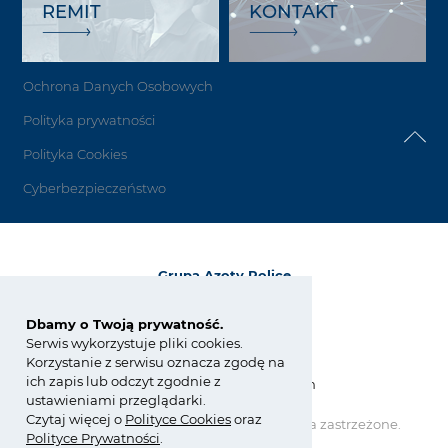
REMIT
KONTAKT
Ochrona Danych Osobowych
Polityka prywatności
Polityka Cookies
Cyberbezpieczeństwo
Grupa Azoty Police
72-010 Police
ul. Kuźnicka 1
Dbamy o Twoją prywatność.
Serwis wykorzystuje pliki cookies.
tel.:
+48 91 317 17 17
Korzystanie z serwisu oznacza zgodę na
fax: +48 91 317 36 03
ich zapis lub odczyt zgodnie z
zchpolice@grupaazoty.com
ustawieniami przeglądarki.
Czytaj więcej o
Polity
ce
Cookies
oraz
Copyright © Grupa Azoty. Wszelkie prawa zastrzeżone.
Polityce Prywatności
.
by inte
ll
ect