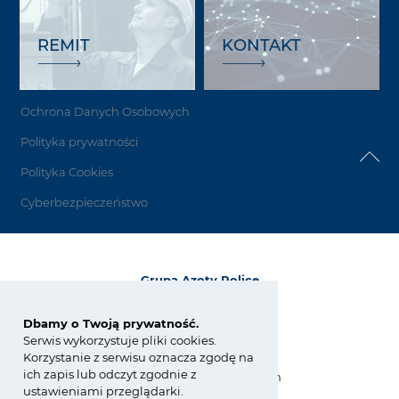
REMIT
KONTAKT
Ochrona Danych Osobowych
Polityka prywatności
Polityka Cookies
Cyberbezpieczeństwo
Grupa Azoty Police
72-010 Police
ul. Kuźnicka 1
Dbamy o Twoją prywatność.
Serwis wykorzystuje pliki cookies.
tel.:
+48 91 317 17 17
Korzystanie z serwisu oznacza zgodę na
fax: +48 91 317 36 03
ich zapis lub odczyt zgodnie z
zchpolice@grupaazoty.com
ustawieniami przeglądarki.