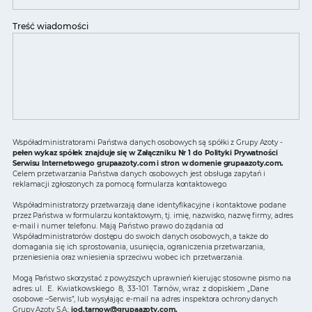
Treść wiadomości
Współadministratorami Państwa danych osobowych są spółki z Grupy Azoty -
pełen wykaz spółek znajduje się w Załączniku Nr 1 do Polityki Prywatności
Serwisu Internetowego grupaazoty.com i stron w domenie grupaazoty.com.
Celem przetwarzania Państwa danych osobowych jest obsługa zapytań i
reklamacji zgłoszonych za pomocą formularza kontaktowego.
Współadministratorzy przetwarzają dane identyfikacyjne i kontaktowe podane
przez Państwa w formularzu kontaktowym, tj. imię, nazwisko, nazwę firmy, adres
e-mail i numer telefonu. Mają Państwo prawo do żądania od
Współadministratorów dostępu do swoich danych osobowych, a także do
domagania się ich sprostowania, usunięcia, ograniczenia przetwarzania,
przeniesienia oraz wniesienia sprzeciwu wobec ich przetwarzania.
Mogą Państwo skorzystać z powyższych uprawnień kierując stosowne pismo na
adres: ul. E. Kwiatkowskiego 8, 33-101 Tarnów, wraz z dopiskiem „Dane
osobowe –Serwis”, lub wysyłając e-mail na adres inspektora ochrony danych
Grupy Azoty S.A.:
iod.tarnow@grupaazoty.com
.