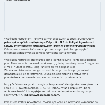
Współadministratorami Państwa danych osobowych są spółki z Grupy Azoty -
pełen wykaz spółek znajduje się w Załączniku Nr 1 do Polityki Prywatności
Serwisu Internetowego grupaazoty.com i stron w domenie grupaazoty.com.
Celem przetwarzania Państwa danych osobowych jest obsługa zapytań i
reklamacji zgłoszonych za pomocą formularza kontaktowego.
Współadministratorzy przetwarzają dane identyfikacyjne i kontaktowe podane
przez Państwa w formularzu kontaktowym, tj. imię, nazwisko, nazwę firmy, adres
e-mail i numer telefonu. Mają Państwo prawo do żądania od
Współadministratorów dostępu do swoich danych osobowych, a także do
domagania się ich sprostowania, usunięcia, ograniczenia przetwarzania,
przeniesienia oraz wniesienia sprzeciwu wobec ich przetwarzania.
Mogą Państwo skorzystać z powyższych uprawnień kierując stosowne pismo na
adres: ul. E. Kwiatkowskiego 8, 33-101 Tarnów, wraz z dopiskiem „Dane
osobowe –Serwis”, lub wysyłając e-mail na adres inspektora ochrony danych
Grupy Azoty S.A.:
iod.tarnow@grupaazoty.com
.
Pełna treść Polityki prywatności, zawierająca wszelkie informacje wymagane na