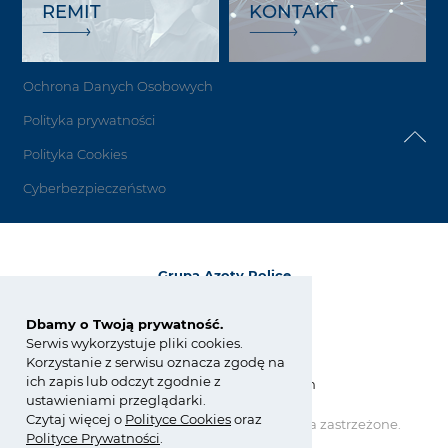
REMIT
KONTAKT
Ochrona Danych Osobowych
Polityka prywatności
Polityka Cookies
Cyberbezpieczeństwo
Grupa Azoty Police
72-010 Police
ul. Kuźnicka 1
Dbamy o Twoją prywatność.
Serwis wykorzystuje pliki cookies.
tel.:
+48 91 317 17 17
Korzystanie z serwisu oznacza zgodę na
fax: +48 91 317 36 03
ich zapis lub odczyt zgodnie z
zchpolice@grupaazoty.com
ustawieniami przeglądarki.
Czytaj więcej o
Polity
ce
Cookies
oraz
Copyright © Grupa Azoty. Wszelkie prawa zastrzeżone.
Polityce Prywatności
.
by inte
ll
ect