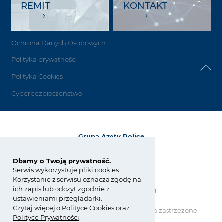
REMIT
KONTAKT
Ochrona Danych Osobowych
Polityka prywatności
Polityka Cookies
Cyberbezpieczeństwo
Grupa Azoty Police
72-010 Police
ul. Kuźnicka 1
Dbamy o Twoją prywatność.
Serwis wykorzystuje pliki cookies.
tel.:
+48 91 317 17 17
Korzystanie z serwisu oznacza zgodę na
fax: +48 91 317 36 03
ich zapis lub odczyt zgodnie z
zchpolice@grupaazoty.com
ustawieniami przeglądarki.
Czytaj więcej o
Polity
ce
Cookies
oraz
Copyright © Grupa Azoty. Wszelkie prawa zastrzeżone.
Polityce Prywatności
.
by inte
ll
ect