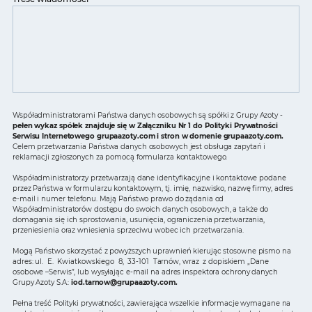
Współadministratorami Państwa danych osobowych są spółki z Grupy Azoty -
pełen wykaz spółek znajduje się w Załączniku Nr 1 do Polityki Prywatności
Serwisu Internetowego grupaazoty.com i stron w domenie grupaazoty.com.
Celem przetwarzania Państwa danych osobowych jest obsługa zapytań i
reklamacji zgłoszonych za pomocą formularza kontaktowego.
Współadministratorzy przetwarzają dane identyfikacyjne i kontaktowe podane
przez Państwa w formularzu kontaktowym, tj. imię, nazwisko, nazwę firmy, adres
e-mail i numer telefonu. Mają Państwo prawo do żądania od
Współadministratorów dostępu do swoich danych osobowych, a także do
domagania się ich sprostowania, usunięcia, ograniczenia przetwarzania,
przeniesienia oraz wniesienia sprzeciwu wobec ich przetwarzania.
Mogą Państwo skorzystać z powyższych uprawnień kierując stosowne pismo na
adres: ul. E. Kwiatkowskiego 8, 33-101 Tarnów, wraz z dopiskiem „Dane
osobowe –Serwis”, lub wysyłając e-mail na adres inspektora ochrony danych
Grupy Azoty S.A.:
iod.tarnow@grupaazoty.com
.
Pełna treść Polityki prywatności, zawierająca wszelkie informacje wymagane na