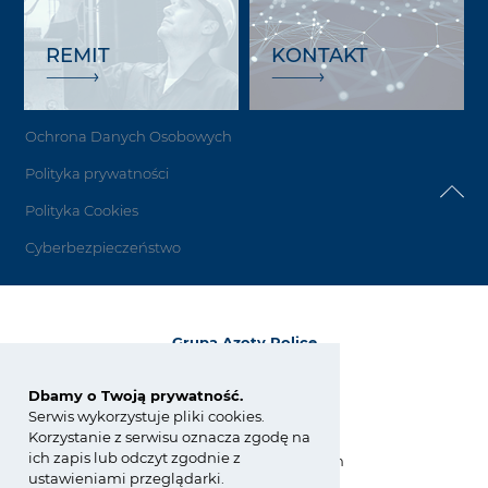
REMIT
KONTAKT
Ochrona Danych Osobowych
Polityka prywatności
Polityka Cookies
Cyberbezpieczeństwo
Grupa Azoty Police
72-010 Police
ul. Kuźnicka 1
Dbamy o Twoją prywatność.
Serwis wykorzystuje pliki cookies.
tel.:
+48 91 317 17 17
Korzystanie z serwisu oznacza zgodę na
fax: +48 91 317 36 03
ich zapis lub odczyt zgodnie z
zchpolice@grupaazoty.com
ustawieniami przeglądarki.