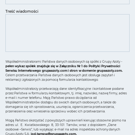
Treść wiadomości
Współadministratorami Państwa danych osobowych są spółki z Grupy Azoty -
pełen wykaz spółek znajduje się w Załączniku Nr 1 do Polityki Prywatności
Serwisu Internetowego grupaazoty.com i stron w domenie grupaazoty.com.
Celem przetwarzania Państwa danych osobowych jest obsługa zapytań i
reklamacji zgłoszonych za pomocą formularza kontaktowego.
Współadministratorzy przetwarzają dane identyfikacyjne i kontaktowe podane
przez Państwa w formularzu kontaktowym, tj. imię, nazwisko, nazwę firmy, adres
e-mail i numer telefonu. Mają Państwo prawo do żądania od
Współadministratorów dostępu do swoich danych osobowych, a także do
domagania się ich sprostowania, usunięcia, ograniczenia przetwarzania,
przeniesienia oraz wniesienia sprzeciwu wobec ich przetwarzania.
Mogą Państwo skorzystać z powyższych uprawnień kierując stosowne pismo na
adres: ul. E. Kwiatkowskiego 8, 33-101 Tarnów, wraz z dopiskiem „Dane
osobowe –Serwis”, lub wysyłając e-mail na adres inspektora ochrony danych
Grupy Azoty S.A.:
iod.tarnow@grupaazoty.com
.