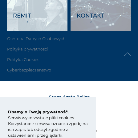
REMIT
KONTAKT
Ochrona Danych Osobowych
Polityka prywatności
Polityka Cookies
Cyberbezpieczeństwo
Grupa Azoty Police
72-010 Police
ul. Kuźnicka 1
Dbamy o Twoją prywatność.
Serwis wykorzystuje pliki cookies.
tel.:
+48 91 317 17 17
Korzystanie z serwisu oznacza zgodę na
fax: +48 91 317 36 03
ich zapis lub odczyt zgodnie z
zchpolice@grupaazoty.com
ustawieniami przeglądarki.