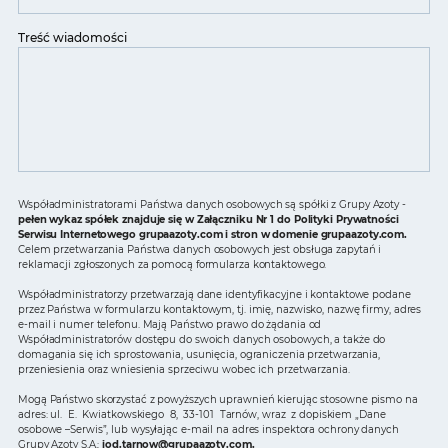
Treść wiadomości
Współadministratorami Państwa danych osobowych są spółki z Grupy Azoty -
pełen wykaz spółek znajduje się w Załączniku Nr 1 do Polityki Prywatności
Serwisu Internetowego grupaazoty.com i stron w domenie grupaazoty.com.
Celem przetwarzania Państwa danych osobowych jest obsługa zapytań i
reklamacji zgłoszonych za pomocą formularza kontaktowego.
Współadministratorzy przetwarzają dane identyfikacyjne i kontaktowe podane
przez Państwa w formularzu kontaktowym, tj. imię, nazwisko, nazwę firmy, adres
e-mail i numer telefonu. Mają Państwo prawo do żądania od
Współadministratorów dostępu do swoich danych osobowych, a także do
domagania się ich sprostowania, usunięcia, ograniczenia przetwarzania,
przeniesienia oraz wniesienia sprzeciwu wobec ich przetwarzania.
Mogą Państwo skorzystać z powyższych uprawnień kierując stosowne pismo na
adres: ul. E. Kwiatkowskiego 8, 33-101 Tarnów, wraz z dopiskiem „Dane
osobowe –Serwis”, lub wysyłając e-mail na adres inspektora ochrony danych
Grupy Azoty S.A.:
iod.tarnow@grupaazoty.com
.