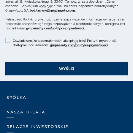
adres: ul. E. Kwiatkowskiego 8, 33-101 Tarnów, wraz z dopiskiem „Dane
osobowe –Serwis”, lub wysyłając e-mail na adres inspektora ochrony danych
Grupy Azoty S.A.:
iod.tarnow@grupaazoty.com
.
Pełna treść Polityki prywatności, zawierająca wszelkie informacje wymagane na
podstawie przepisów ogólnego rozporządzenia o ochronie danych, dostępna jest
pod adresem
grupaazoty.com/polityka-prywatnosci
.
Oświadczam, że zapoznałem się i akceptuję treść Polityki prywatności
dostępnej pod adresem:
grupaazoty.com/polityka-prywatnosci
.
WYŚLIJ
SPÓŁKA
NASZA OFERTA
RELACJE INWESTORSKIE