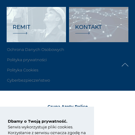
REMIT
KONTAKT
Ochrona Danych Osobowych
Polityka prywatności
Polityka Cookies
Cyberbezpieczeństwo
Grupa Azoty Police
72-010 Police
ul. Kuźnicka 1
Dbamy o Twoją prywatność.
Serwis wykorzystuje pliki cookies.
tel.:
+48 91 317 17 17
Korzystanie z serwisu oznacza zgodę na