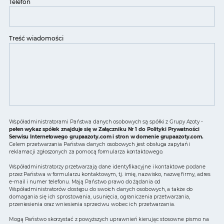
Telefon
Treść wiadomości
Współadministratorami Państwa danych osobowych są spółki z Grupy Azoty -
pełen wykaz spółek znajduje się w Załączniku Nr 1 do Polityki Prywatności
Serwisu Internetowego grupaazoty.com i stron w domenie grupaazoty.com.
Celem przetwarzania Państwa danych osobowych jest obsługa zapytań i
reklamacji zgłoszonych za pomocą formularza kontaktowego.
Współadministratorzy przetwarzają dane identyfikacyjne i kontaktowe podane
przez Państwa w formularzu kontaktowym, tj. imię, nazwisko, nazwę firmy, adres
e-mail i numer telefonu. Mają Państwo prawo do żądania od
Współadministratorów dostępu do swoich danych osobowych, a także do
domagania się ich sprostowania, usunięcia, ograniczenia przetwarzania,
przeniesienia oraz wniesienia sprzeciwu wobec ich przetwarzania.
Mogą Państwo skorzystać z powyższych uprawnień kierując stosowne pismo na