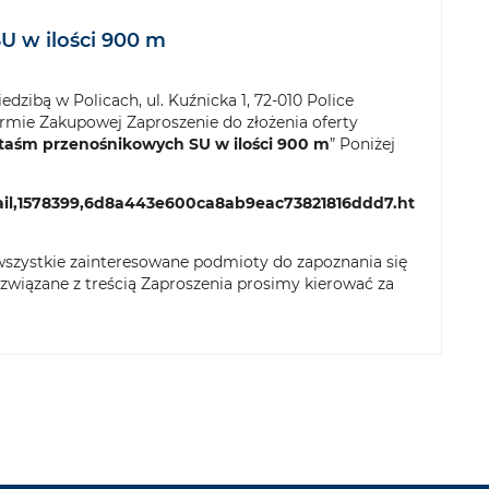
U w ilości 900 m
dzibą w Policach, ul. Kuźnicka 1, 72-010 Police
formie Zakupowej Zaproszenie do złożenia oferty
taśm przenośnikowych SU w ilości 900 m
” Poniżej
il,1578399,6d8a443e600ca8ab9eac73821816ddd7.ht
wszystkie zainteresowane podmioty do zapoznania się
ia związane z treścią Zaproszenia prosimy kierować za