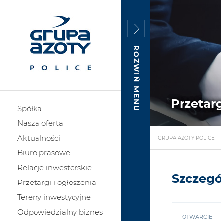
ROZWIŃ MENU
Przetarg
Spółka
Nasza oferta
Aktualności
GRUPA AZOTY POLICE
Biuro prasowe
Relacje inwestorskie
Szczegó
Przetargi i ogłoszenia
Tereny inwestycyjne
Odpowiedzialny biznes
OTWARCIE