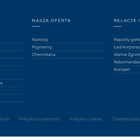
NASZA OFERTA
RELACJE 
Nawozy
Raporty gie
Pigmenty
Ład korpora
Chemikalia
Walne Zgro
Rekomendac
Kontakt
ne
wych
Polityka prywatności
Polityka Cookies
Cyberbezpiec