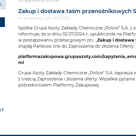
Grupa Azoty Police
2
Zakup i dostawa taśm przenośnikowych S
Nr przetargu GSU/65/2024
9
Spółka Grupa Azoty Zakłady Chemiczne „Police” S.A. z sie
informuje, że w dniu 02.07.2024 r. upubliczniła na Plat
w postępowaniu przetargowym pn.: „
Zakup i dostawa 
znajdą Państwo link do Zaproszenia do złożenia Oferty:
platformazakupowa.grupaazoty.com/zapytania_ema
ml
Grupa Azoty Zakłady Chemiczne „Police” S.A. zaprasza 
z treścią Zaproszenia i złożenia oferty. Wszelkie pytan
pośrednictwem Platformy Zakupowej.
ÓT