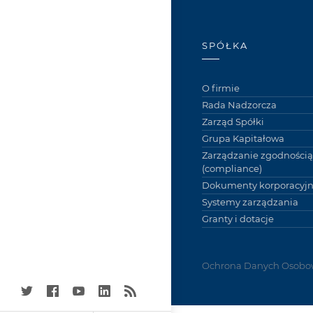
SPÓŁKA
O firmie
Rada Nadzorcza
Zarząd Spółki
Grupa Kapitałowa
Zarządzanie zgodnością
(compliance)
Dokumenty korporacyj
Systemy zarządzania
Granty i dotacje
Ochrona Danych Osobo