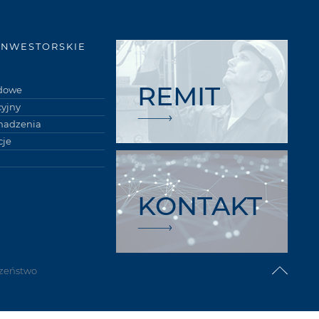
INWESTORSKIE
REMIT
łdowe
cyjny
madzenia
je
KONTAKT
zeństwo