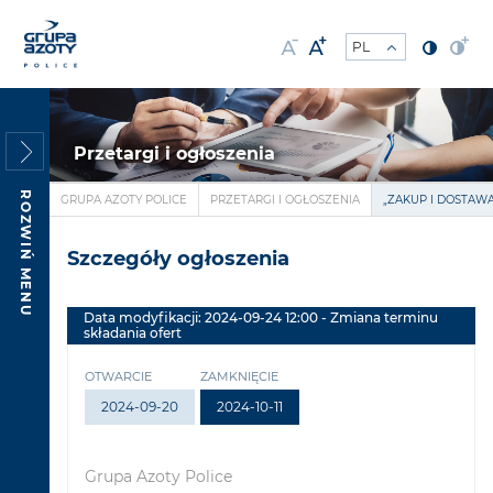
Przetargi i ogłoszenia
ROZWIŃ MENU
GRUPA AZOTY POLICE
PRZETARGI I OGŁOSZENIA
„ZAKUP I DOSTAWA
Szczegóły ogłoszenia
Data modyfikacji: 2024-09-24 12:00 - Zmiana terminu
składania ofert
OTWARCIE
ZAMKNIĘCIE
2024-09-20
2024-10-11
Grupa Azoty Police