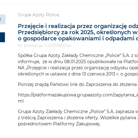
Grupa Azoty Police
8
Przejęcie i realizacja przez organizację
Przedsiębiorcy za rok 2025, określonych w 
2
o gospodarce opakowaniami i odpadami
Nr przetargu GCP/P/8/2024
Spółka Grupa Azoty Zakłady Chemiczne „Police” S.A. z sie
informuje, że w dniu 08.01.2025 opublikowała na Pl
NA „Przejęcie i realizacja przez organizację odzysku o
określonych w ustawie z dnia 13 czerwca 2013 r. o go
Poniżej znajdą Państwo link do Zaproszenia do złożenia 
https://platformazakupowa.grupaazoty.com/zapytania_
ml
Grupa Azoty Zakłady Chemiczne „Police” S.A. zaprasza 
z treścią Zaproszenia i złożenia oferty. Wszelkie pytani
pośrednictwem Platformy Zakupowej.