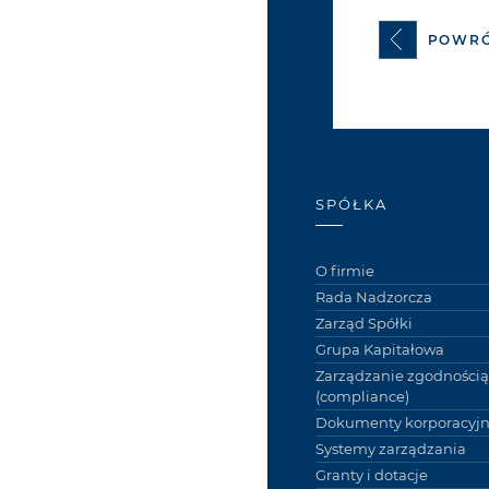
POWR
SPÓŁKA
O firmie
Rada Nadzorcza
Zarząd Spółki
Grupa Kapitałowa
Zarządzanie zgodnością
(compliance)
Dokumenty korporacyj
Systemy zarządzania
Granty i dotacje