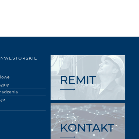
INWESTORSKIE
REMIT
łdowe
cyjny
madzenia
je
KONTAKT