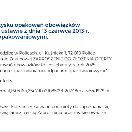
 odzysku opakowań obowiązków
ustawie z dnia 13 czerwca 2013 r.
 opakowaniowymi.
dzibą w Policach, ul. Kuźnicka 1, 72-010 Police
atformie Zakupowej ZAPROSZENIE DO ZŁOŻENIA OFERTY
pakowań obowiązków Przedsiębiorcy za rok 2025,
spodarce opakowaniami i odpadami opakowaniowymi.”
oferty:
email,1604164,26e7dba21b8509ff2e248ebaea54d979.ht
wszystkie zainteresowane podmioty do zapoznania się
a związane z treścią Zaproszenia prosimy kierować za