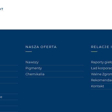
ÓT
NASZA OFERTA
RELACJE 
Nawozy
Raporty gie
Pigmenty
Ład korpora
Chemikalia
Walne Zgro
Rekomendac
Kontakt
ne