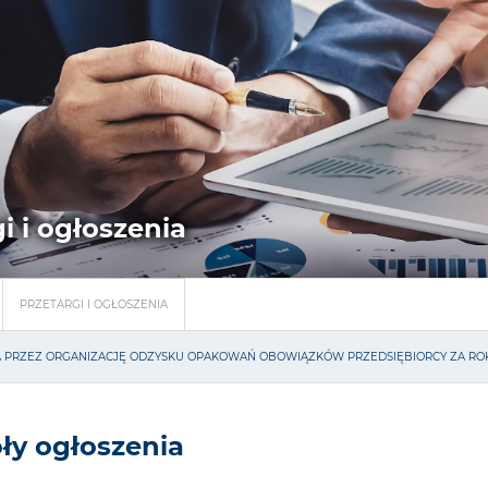
i i ogłoszenia
PRZETARGI I OGŁOSZENIA
JA PRZEZ ORGANIZACJĘ ODZYSKU OPAKOWAŃ OBOWIĄZKÓW PRZEDSIĘBIORCY ZA ROK
ły ogłoszenia