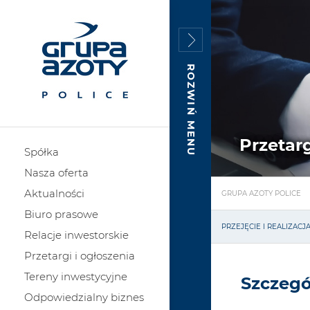
ROZWIŃ MENU
Przetarg
Spółka
Nasza oferta
Aktualności
GRUPA AZOTY POLICE
Biuro prasowe
PRZEJĘCIE I REALIZAC
Relacje inwestorskie
Przetargi i ogłoszenia
Tereny inwestycyjne
Szczegó
Odpowiedzialny biznes