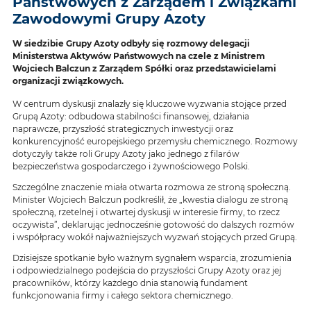
Państwowych z Zarządem i Związkami
Zawodowymi Grupy Azoty
W siedzibie Grupy Azoty odbyły się rozmowy delegacji
Ministerstwa Aktywów Państwowych na czele z Ministrem
Wojciech Balczun z Zarządem Spółki oraz przedstawicielami
organizacji związkowych.
W centrum dyskusji znalazły się kluczowe wyzwania stojące przed
Grupą Azoty: odbudowa stabilności finansowej, działania
naprawcze, przyszłość strategicznych inwestycji oraz
konkurencyjność europejskiego przemysłu chemicznego. Rozmowy
dotyczyły także roli Grupy Azoty jako jednego z filarów
bezpieczeństwa gospodarczego i żywnościowego Polski.
Szczególne znaczenie miała otwarta rozmowa ze stroną społeczną.
Minister Wojciech Balczun podkreślił, że „kwestia dialogu ze stroną
społeczną, rzetelnej i otwartej dyskusji w interesie firmy, to rzecz
oczywista”, deklarując jednocześnie gotowość do dalszych rozmów
i współpracy wokół najważniejszych wyzwań stojących przed Grupą.
Dzisiejsze spotkanie było ważnym sygnałem wsparcia, zrozumienia
i odpowiedzialnego podejścia do przyszłości Grupy Azoty oraz jej
pracowników, którzy każdego dnia stanowią fundament
funkcjonowania firmy i całego sektora chemicznego.