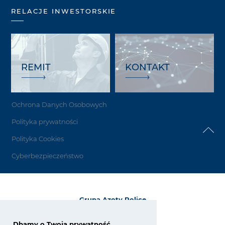
RELACJE INWESTORSKIE
REMIT
KONTAKT
Ochrona Danych Osobowych
Polityka prywatności
Polityka Cookies
Cyberbezpieczeństwo
Grupa Azoty Police
72-010 Police
ul. Kuźnicka 1
Dbamy o Twoją prywatność.