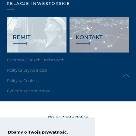
RELACJE INWESTORSKIE
REMIT
KONTAKT
Ochrona Danych Osobowych
Polityka prywatności
Polityka Cookies
Cyberbezpieczeństwo
Grupa Azoty Police
72-010 Police
ul. Kuźnicka 1
Dbamy o Twoją prywatność.