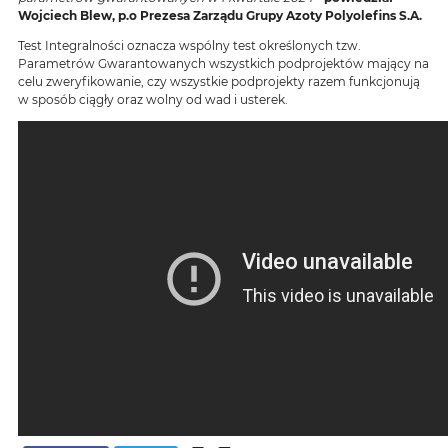
Wojciech Blew, p.o Prezesa Zarządu Grupy Azoty Polyolefins S.A.
Test Integralności oznacza wspólny test określonych tzw.
Parametrów Gwarantowanych wszystkich podprojektów mający na
celu zweryfikowanie, czy wszystkie podprojekty razem funkcjonują
w sposób ciągły oraz wolny od wad i usterek.