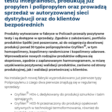
testu integralności, produkują już
propylen i polipropylen oraz prowadzą
sprzedaż w autoryzowanej sieci
dystrybucji oraz do klientów
bezpośrednich
Produkty wytwarzane w fabryce w Policach przeszły pozytywne
testy i są dostępne w sprzedaży. Zgodnie z założeniami, portfolio
produktów Spółki jest poszerzane, aż do osiągnięcia docelowej
®
produkcji ponad 30 typów polipropylenów Gryfilen
, w tym
homopolimery, kopolimery randomiczne i kopolimery udarowe.
Wprowadzanie nowych rodzajów produktów odbywa się
stopniowo, zgodnie z zaplanowanym harmonogramem, w miarę
uzyskiwania pozytywnej walidacji produktów, zarówno od strony
produkcyjnej, jak i walidacji przetwórczej u klientów.
Na instalacjach nowej fabryki wyprodukowano już pierwsze typy
Polipropylenu z czego dwa pierwsze znajdują się w regularnej
sprzedaży:
®
Gryfilen
H04-L dedykowany do produkcji sznurków i taśm
spinających;
®
Gryfilen
H03-N przeznaczony do produkcji opakowań
sztywnych w technologii termoformowania, również do