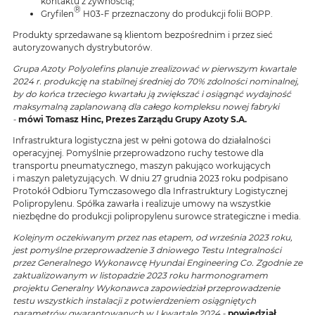
kontaktu z żywnością;
®
Gryfilen
H03-F przeznaczony do produkcji folii BOPP.
Produkty sprzedawane są klientom bezpośrednim i przez sieć
autoryzowanych dystrybutorów.
Grupa Azoty Polyolefins planuje zrealizować w pierwszym kwartale
2024 r. produkcję na stabilnej średniej do 70% zdolności nominalnej,
by do końca trzeciego kwartału ją zwiększać i osiągnąć wydajność
maksymalną zaplanowaną dla całego kompleksu nowej fabryki
-
mówi Tomasz Hinc, Prezes Zarządu Grupy Azoty S.A.
Infrastruktura logistyczna jest w pełni gotowa do działalności
operacyjnej. Pomyślnie przeprowadzono ruchy testowe dla
transportu pneumatycznego, maszyn pakująco workujących
i maszyn paletyzujących. W dniu 27 grudnia 2023 roku podpisano
Protokół Odbioru Tymczasowego dla Infrastruktury Logistycznej
Polipropylenu. Spółka zawarła i realizuje umowy na wszystkie
niezbędne do produkcji polipropylenu surowce strategiczne i media.
Kolejnym oczekiwanym przez nas etapem, od września 2023 roku,
jest pomyślne przeprowadzenie 3 dniowego Testu Integralności
przez Generalnego Wykonawcę Hyundai Engineering Co. Zgodnie ze
zaktualizowanym w listopadzie 2023 roku harmonogramem
projektu Generalny Wykonawca zapowiedział przeprowadzenie
testu wszystkich instalacji z potwierdzeniem osiągniętych
parametrów gwarantowanych w I kwartale 2024 -
powiedział