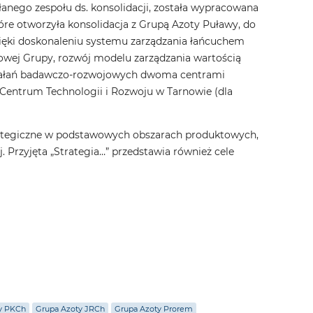
anego zespołu ds. konsolidacji, została wypracowana
óre otworzyła konsolidacja z Grupą Azoty Puławy, do
zięki doskonaleniu systemu zarządzania łańcuchem
owej Grupy, rozwój modelu zarządzania wartością
działań badawczo-rozwojowych dwoma centrami
entrum Technologii i Rozwoju w Tarnowie (dla
rategiczne w podstawowych obszarach produktowych,
j. Przyjęta „Strategia…” przedstawia również cele
y PKCh
Grupa Azoty JRCh
Grupa Azoty Prorem