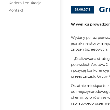
Kariera i edukacja
Gr
29.08.2013
Kontakt
W wyniku prowadzonyc
Wydany po raz pierwsz
jednak nie stoi w miej
założeń biznesowych.
– „Realizowana strateg
puławskich Azotów, Gru
i pozycję konkurencyjn
prezes zarządu Grupy 
Ostatnie miesiące to 
do międzynarodowego i
chemii, było również w
i światowego przemys