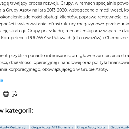
wagę trwający proces rozwoju Grupy, w ramach specjalnie powoł
gia Grupy Azoty na lata 2013-2020, wzbogacona o możliwości, kt
doskonalenie zdolności obsługi klientów, poprawa rentowności d
pności i wykorzystania infrastruktury magazynowo-przeładunk
zację strategii Grupy przez kadrę menadżerską oraz wsparcie 
 Kompetencji PUŁAWY w Puławach (dla nawozów) i Chemiczne C
ent przybliża ponadto interesariuszom główne zamierzenia st
ści, działalności operacyjnej i handlowej oraz polityki finansowe
ania korporacyjnego, obowiązującego w Grupie Azoty.
ia
 kategorii:
Azoty Kędzierzyn
Grupa Azoty ATT Polymers
Grupa Azoty Koltar
Grupa Azot