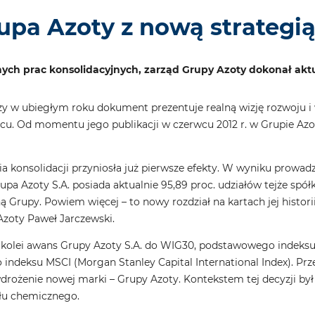
upa Azoty z nową strategi
h prac konsolidacyjnych, zarząd Grupy Azoty dokonał aktuali
y w ubiegłym roku dokument prezentuje realną wizję rozwoju i w
scu. Od momentu jego publikacji w czerwcu 2012 r. w Grupie Azo
ia konsolidacji przyniosła już pierwsze efekty. W wyniku prowad
pa Azoty S.A. posiada aktualnie 95,89 proc. udziałów tejże spół
ą Grupy. Powiem więcej – to nowy rozdział na kartach jej histo
Azoty Paweł Jarczewski.
z kolei awans Grupy Azoty S.A. do WIG30, podstawowego indeksu
ndeksu MSCI (Morgan Stanley Capital International Index). Pr
drożenie nowej marki – Grupy Azoty. Kontekstem tej decyzji był
łu chemicznego.