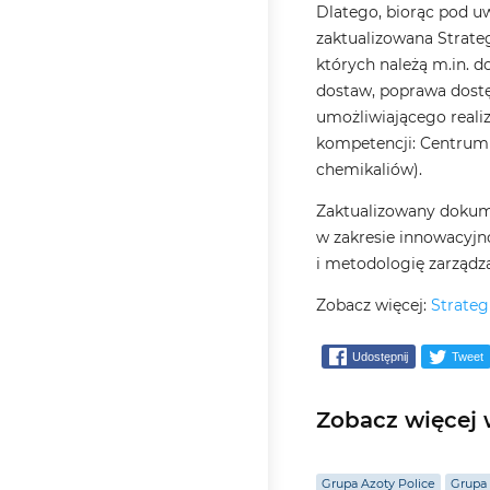
Dlatego, biorąc pod u
zaktualizowana Strate
których należą m.in. 
dostaw, poprawa dostę
umożliwiającego reali
kompetencji: Centrum
chemikaliów).
Zaktualizowany dokum
w zakresie innowacyjno
i metodologię zarządz
Zobacz więcej:
Strateg
Udostępnij
Tweet
Zobacz więcej w
Grupa Azoty Police
Grupa 