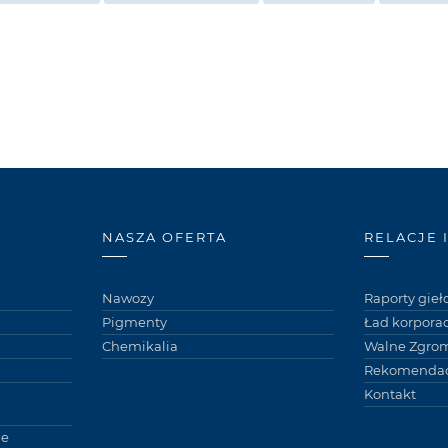
NASZA OFERTA
RELACJE 
Nawozy
Raporty gie
Pigmenty
Ład korpora
Chemikalia
Walne Zgro
Rekomendac
Kontakt
ne