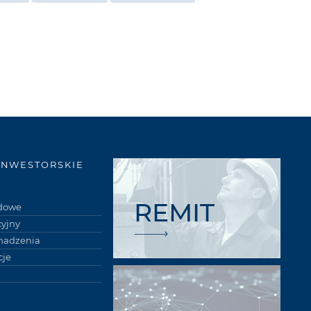
INWESTORSKIE
REMIT
łdowe
cyjny
madzenia
je