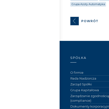
Grupa Azoty Automatyka
POWRÓT
SPÓŁKA
O firmie
Rada Nadzorcza
Zarząd Spółki
Grupa Kapitałowa
Zarządzanie zgodnością
(compliance)
Dokumenty korporacyj